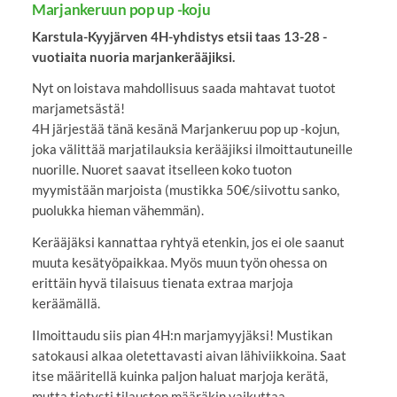
Marjankeruun pop up -koju
Karstula-Kyyjärven 4H-yhdistys etsii taas 13-28 -
vuotiaita nuoria marjankerääjiksi.
Nyt on loistava mahdollisuus saada mahtavat tuotot
marjametsästä!
4H järjestää tänä kesänä Marjankeruu pop up -kojun,
joka välittää marjatilauksia kerääjiksi ilmoittautuneille
nuorille. Nuoret saavat itselleen koko tuoton
myymistään marjoista (mustikka 50€/siivottu sanko,
puolukka hieman vähemmän).
Kerääjäksi kannattaa ryhtyä etenkin, jos ei ole saanut
muuta kesätyöpaikkaa. Myös muun työn ohessa on
erittäin hyvä tilaisuus tienata extraa marjoja
keräämällä.
Ilmoittaudu siis pian 4H:n marjamyyjäksi! Mustikan
satokausi alkaa oletettavasti aivan lähiviikkoina. Saat
itse määritellä kuinka paljon haluat marjoja kerätä,
mutta tietysti tilausten määräkin vaikuttaa.