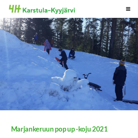
Siirry
Karstula-Kyyjärven 4H-yhdistys
Haku
sivun
sisältöön
Marjankeruun pop up -koju 2021