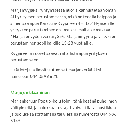
Marjamyyjäksi ryhtymisessä nuoria kannustetaan oman
4H-yrityksen perustamisessa, mikä on todella helppoa ja
siihen saa apua Karstula-Kyyjärven 4H:lta. 4H-jäsenille
yrityksen perustaminen on ilmaista, muille se maksaa
4H:n jäsenyyden verran, 35€. Marjanmyynti ja yrityksen
perustaminen sopii kaikille 13-28 vuotiaille.
Kyyjärvellä nuoret saavat rahallista apua yrityksen
perustamiseen.
Lisätietoja ja ilmoittautumiset marjankerääjäksi
numeroon 044 059 6621.
Marjojen tilaaminen
Marjankeruun Pop up -koju toimii tänä kesänä puhelimen
välityksellä, ja halukkaat ostajat voivat tilata mustikkaa
ja puolukkaa soittamalla tai viestillä numerosta 044 986
5145.