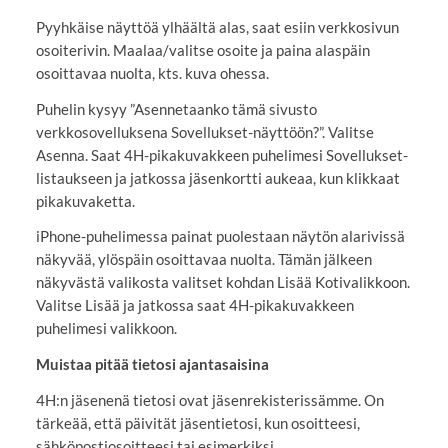
Pyyhkäise näyttöä ylhäältä alas, saat esiin verkkosivun
osoiterivin. Maalaa/valitse osoite ja paina alaspäin
osoittavaa nuolta, kts. kuva ohessa.
Puhelin kysyy ”Asennetaanko tämä sivusto
verkkosovelluksena Sovellukset-näyttöön?”. Valitse
Asenna. Saat 4H-pikakuvakkeen puhelimesi Sovellukset-
listaukseen ja jatkossa jäsenkortti aukeaa, kun klikkaat
pikakuvaketta.
iPhone-puhelimessa painat puolestaan näytön alarivissä
näkyvää, ylöspäin osoittavaa nuolta. Tämän jälkeen
näkyvästä valikosta valitset kohdan Lisää Kotivalikkoon.
Valitse Lisää ja jatkossa saat 4H-pikakuvakkeen
puhelimesi valikkoon.
Muistaa pitää tietosi ajantasaisina
4H:n jäsenenä tietosi ovat jäsenrekisterissämme. On
tärkeää, että päivität jäsentietosi, kun osoitteesi,
sähköpostiosoitteesi tai esimerkiksi