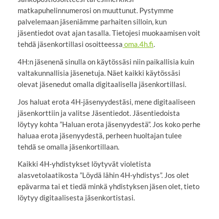
matkapuhelinnumerosi on muuttunut. Pystymme
palvelemaan jäseniämme parhaiten silloin, kun
jäsentiedot ovat ajan tasalla. Tietojesi muokaamisen voit
tehdä jäsenkortillasi osoitteessa
oma.4h.fi
.
4H:n jäsenenä sinulla on käytössäsi niin paikallisia kuin
valtakunnallisia jäsenetuja. Näet kaikki käytössäsi
olevat jäsenedut omalla digitaalisella jäsenkortillasi.
Jos haluat erota 4H-jäsenyydestäsi, mene digitaaliseen
jäsenkorttiin ja valitse Jäsentiedot. Jäsentiedoista
löytyy kohta ”Haluan erota jäsenyydestä”. Jos koko perhe
haluaa erota jäsenyydestä, perheen huoltajan tulee
tehdä se omalla jäsenkortillaan.
Kaikki 4H-yhdistykset löytyvät violetista
alasvetolaatikosta ”Löydä lähin 4H-yhdistys”. Jos olet
epävarma tai et tiedä minkä yhdistyksen jäsen olet, tieto
löytyy digitaalisesta jäsenkortistasi.